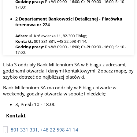
Godziny pracy:
Pn-Wt 09:00 - 16:00; Cz-Pt 09:00 - 16:00; Śr 10 -
17:00;
2 Departament Bankowości Detalicznej - Placówka
terenowa nr 224
Adres:
ul. Królewiecka 11, 82-300 Elbląg;
Kontakt:
801 331 331, +48 22 598 41 14;
Godziny pracy:
Pn-Wt 09:00 - 16:00; Cz-Pt 09:00 - 16:00; Śr 10 -
17:00;
3 Departament Bankowości Detalicznej - Placówka
Lista 3 oddziały Bank Millennium SA w Elblągu z adresami,
terenowa nr 599
godzinami otwarcia i danymi kontaktowymi. Zobacz mapę, by
szybko dotrzeć do najbliższej placówki.
Adres:
ul. Pułkownika Stanisława Dąbka 152, 82-300 Elbląg;
Kontakt:
801 331 331, +48 22 598 41 14;
Bank Millennium SA ma oddziały w Elblągu otwarte w
Godziny pracy:
Pn-Sb 10 - 18:00;
weekendy, godziny otwarcia w sobotę i niedzielę:
3, Pn-Sb 10 - 18:00
Kontakt
801 331 331, +48 22 598 41 14