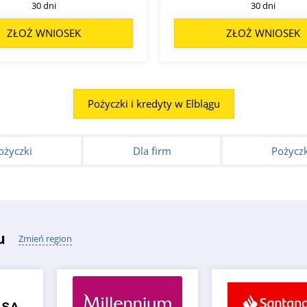
30 dni
30 dni
ZŁOŻ WNIOSEK
ZŁOŻ WNIOSEK
Pożyczki i kredyty w Elblągu
ożyczki
Dla firm
Pożyczk
u
Zmień region