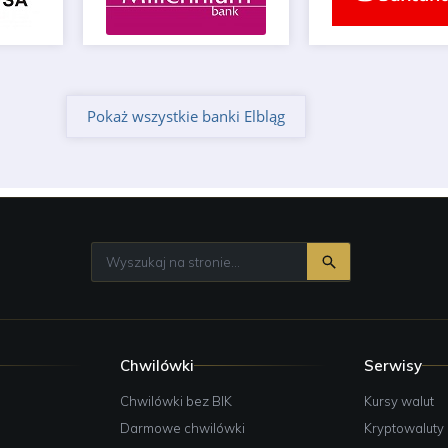
Pokaż wszystkie banki Elbląg
Chwilówki
Serwisy
e
Chwilówki bez BIK
Kursy walut
Darmowe chwilówki
Kryptowaluty