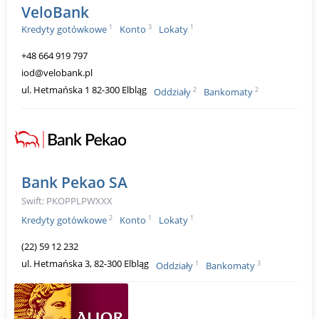
VeloBank
1
3
1
Kredyty gotówkowe
Konto
Lokaty
+48 664 919 797
iod@velobank.pl
ul. Hetmańska 1 82-300 Elbląg
2
2
Oddziały
Bankomaty
Bank Pekao SA
Swift: PKOPPLPWXXX
2
1
1
Kredyty gotówkowe
Konto
Lokaty
(22) 59 12 232
ul. Hetmańska 3, 82-300 Elbląg
1
3
Oddziały
Bankomaty