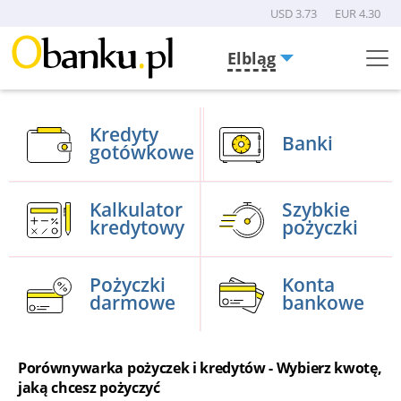
USD 3.73
EUR 4.30
Elbląg
Menu
Burger
Kredyty
Banki
gotówkowe
Kalkulator
Szybkie
kredytowy
pożyczki
Pożyczki
Konta
darmowe
bankowe
Porównywarka pożyczek i kredytów - Wybierz kwotę,
jaką chcesz pożyczyć