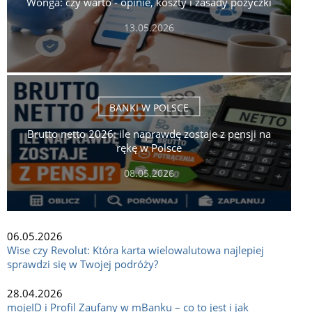
Wonga: czy warto - opinie, koszty i zasady pożyczki
13.05.2026
BANKI W POLSCE
Brutto netto 2026: ile naprawdę zostaje z pensji na
rękę w Polsce
08.05.2026
06.05.2026
Wise czy Revolut: Która karta wielowalutowa najlepiej
sprawdzi się w Twojej podróży?
28.04.2026
mojeID i Profil Zaufany w mBanku – co to jest i jak