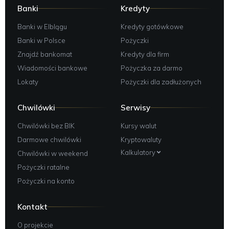
Banki
Kredyty
Banki w Elblągu
Kredyty gotówkowe
Banki w Polsce
Pożyczki
Znajdź bankomat
Kredyty dla firm
Wiadomości bankowe
Pożyczka za darmo
Lokaty
Pożyczki dla zadłużonych
Chwilówki
Serwisy
Chwilówki bez BIK
Kursy walut
Darmowe chwilówki
Kryptowaluty
Kalkulatory
Chwilówki w weekend
Pożyczki ratalne
Pożyczki na konto
Kontakt
O projekcie