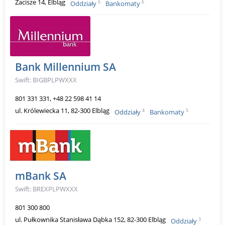
Zacisze 14, Elbląg
6
6
Oddziały
Bankomaty
Bank Millennium SA
Swift: BIGBPLPWXXX
801 331 331, +48 22 598 41 14
ul. Królewiecka 11, 82-300 Elbląg
4
5
Oddziały
Bankomaty
mBank SA
Swift: BREXPLPWXXX
801 300 800
ul. Pułkownika Stanisława Dąbka 152, 82-300 Elbląg
3
Oddziały