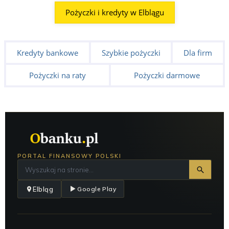
Pożyczki i kredyty w Elblągu
Kredyty bankowe
Szybkie pożyczki
Dla firm
Pożyczki na raty
Pożyczki darmowe
PORTAL FINANSOWY POLSKI
Elbląg
Google Play