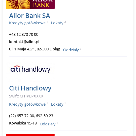
Alior Bank SA
1
2
Kredyty gotówkowe
Lokaty
+48 12 370 70 00
kontakt@alior.pl
ul. 1 Maja 43/1, 82-300 Elbląg
3
Oddziały
Citi Handlowy
Swift: CITIPLPXXXX
1
1
Kredyty gotówkowe
Lokaty
(22) 657-72-00, 692-50-23
Kowalska 15-18
1
Oddziały