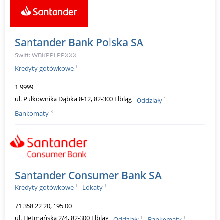
Santander Bank Polska SA
Swift: WBKPPLPPXXX
1
Kredyty gotówkowe
1 9999
ul. Pułkownika Dąbka 8-12, 82-300 Elbląg
1
Oddziały
3
Bankomaty
Santander Consumer Bank SA
1
1
Kredyty gotówkowe
Lokaty
71 358 22 20, 195 00
ul. Hetmańska 2/4, 82-300 Elbląg
1
1
Oddziały
Bankomaty