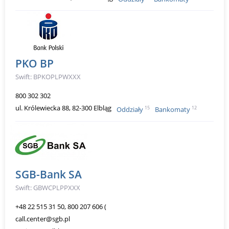
PKO BP
Swift: BPKOPLPWXXX
800 302 302
ul. Królewiecka 88, 82-300 Elbląg
15
12
Oddziały
Bankomaty
SGB-Bank SA
Swift: GBWCPLPPXXX
+48 22 515 31 50, 800 207 606 (
call.center@sgb.pl